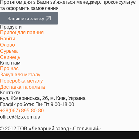
Протягом дня з Вами зв’яжеться менеджер, проконсультує
Припій
Припій з високим
Склад: 90% олово,
та оформить замовлення
ПОС-90
вмістом олова для
10% свинець.
використання в
Температура
Залишити заявку
з’єднаннях, що
плавлення: 183-
Продукти
піддаються
230°C. Відмінний
Припої для паяння
високим
вибір для паяння
Бабіти
навантаженням.
міцних з’єднань.
Олово
Сурьма
Свинець
Переваги олов’яно-свинцевих
Клієнтам
припоїв без флюсу
Про нас
Закупівля металу
Переробка металу
Ці припої мають ряд важливих переваг:
Доставка та оплата
Гнучкість використання:
Олов’яно-свинцеві
Контакти
вул. Жмеринська, 2б, м. Київ, Україна
припої без флюсу дозволяють контролювати
Графік роботи: Пн-Пт 9:00-18:00
додавання флюсу окремо, що дає більше
+38(067) 895-80-80
можливостей для точних процесів паяння.
office@lzs.com.ua
Висока електропровідність:
Забезпечують
надійні електричні з’єднання в електроніці та
© 2012 ТОВ «Ливарний завод «Столичний»
інших сферах.
Міцність з’єднань:
Олов’яно-свинцеві припої