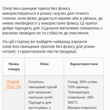
Олов’яно-свинцеві припої без флюсу
використовуються в різних галузях для точного
паяння, коли флюс додається окремо або в умовах, де
немає необхідності у використанні флюсу. Ці припої
добре підходять для з’єднання металевих поверхонь з
високою провідністю та стійкістю до окислення.
На цій сторінці ви знайдете найкращі варіанти
олов’яно-свинцевих припоїв без флюсу для різних
потреб, з гарантованою якістю продукції.
Назва
Опис
Характеристики
товару
Припій
Олов’яно-
Склад: 30% олово,
ПОС-30
свинцевий припій
70% свинець.
для загальних
Температура
паяльних робіт.
плавлення: 260-
Підходить для
300°C.
застосувань з
Використовується