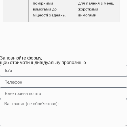
помірними
для паяння з менш
вимогами до
жорсткими
міцності з’єднань.
вимогами.
Припій
Припій з більшим
Склад: 40% олово,
ПОС-40
вмістом олова для
60% свинець.
з’єднань, які
Температура
потребують
плавлення: 238-
більшої міцності.
268°C. Забезпечує
Заповнюйте форму,
підвищену міцність
щоб отримати індивідуальну пропозицію
з’єднань.
Припій
Олов’яно-
Склад: 61% олово,
ПОС-61
свинцевий припій
39% свинець.
для відповідальних
Температура
з’єднань в
плавлення: 183°C.
електроніці та
Підходить для
техніці.
точних електронних
робіт.