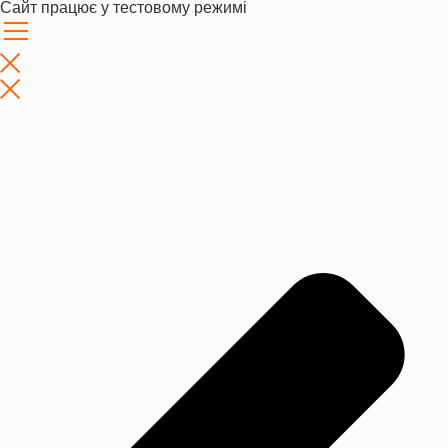
Сайт працює у тестовому режимі
Перейти
к
содержимому