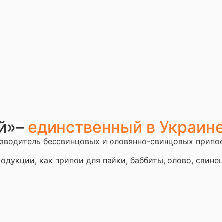
й»–
единственный в Украин
зводитель бессвинцовых и оловянно-свинцовых припоев
укции, как припои для пайки, баббиты, олово, свинец
.