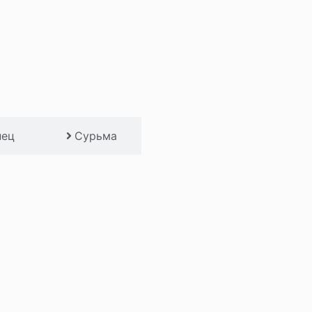
нец
Сурьма