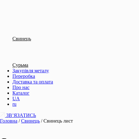
Свинець
Сурьма
Закупівля металу
Переробка
Доставка та оплата
Про нас
Каталог
UA
ru
ЗВ’ЯЗАТИСЬ
Головна
/
Свинець
/
Свинець лист