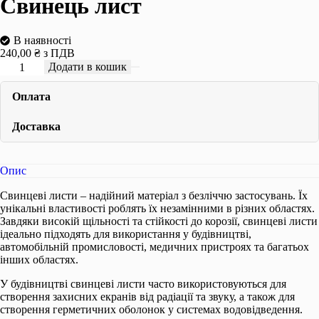
Свинець лист
В наявності
240,00
₴
з ПДВ
Свинець
Додати в кошик
лист
кількість
Оплата
Доставка
Опис
Свинцеві листи – надійний матеріал з безліччю застосувань. Їх
унікальні властивості роблять їх незамінними в різних областях.
Завдяки високій щільності та стійкості до корозії, свинцеві листи
ідеально підходять для використання у будівництві,
автомобільній промисловості, медичних пристроях та багатьох
інших областях.
У будівництві свинцеві листи часто використовуються для
створення захисних екранів від радіації та звуку, а також для
створення герметичних оболонок у системах водовідведення.