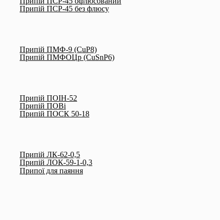
Припій ПСР-45 офлюсований
Припій ПСР-45 без флюсу
Припій ПМФ-9 (CuP8)
Припій ПМФОЦр (CuSnP6)
Припій ПОІН-52
Припій ПОВі
Припій ПОСК 50-18
Припій ЛК-62-0,5
Припій ЛОК-59-1-0,3
Припої для паяння